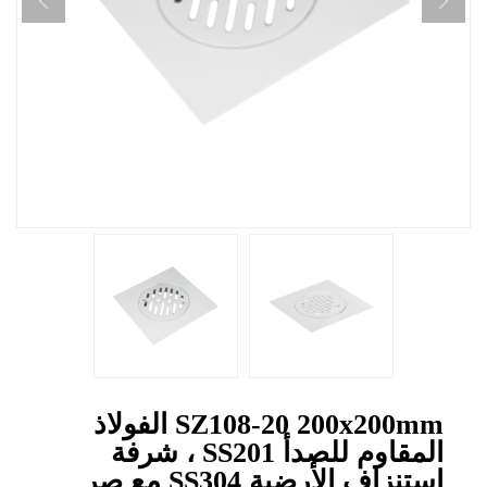
SZ108-20 200x200mm الفولاذ
المقاوم للصدأ SS201 ، شرفة
استنزاف الأرضية SS304 مع صر