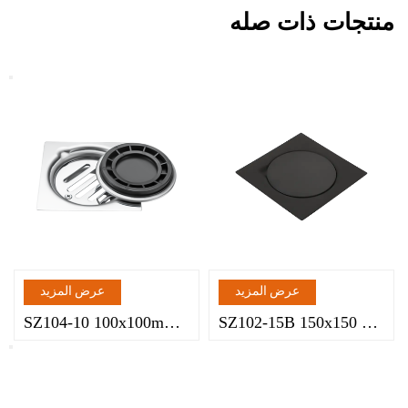
منتجات ذات صله
عرض المزيد
عرض المزيد
SZ102-15B 150x150 مللي متر تشطيب أسود غير لامع بلمسات نهائية سوداء من الفولاذ المقاوم للصدأ مصيدة تصريف أرضية من الفولاذ المقاوم للصدأ 3 قطع مع شبكة مشدودة ولوحة غطاء
SZ104-10 100x100mm 4 "x 4" مرآة مصقولة من الفولاذ المقاوم للصدأ غطاء مطاطي لتصريف الأرضية مع صر مشدود