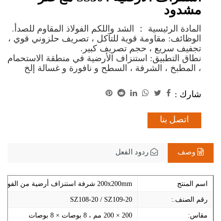
مشدود
المادة الرئيسية
：
الشد واللكم الفولاذ المقاوم للصدأ.
الوظائف: مقاومة قوية للتآكل ، تصريف حلزوني قوي ،
تجفيف سريع ، حجم تصريف كبير.
نطاق التطبيق: استنزاف الأرضية في منطقة الاستحمام
، المطبخ ، الشرفة ، السطح
و
نافورة
و
غسالة إلخ
شارك :
اتصل بنا
وصف
ردود الفعل
اسم المنتج
200x200mm شرفة استنزاف أرضية من الفولاذ المقاوم للصدأ مع صر مشدود
رقم الصنف.:
SZ108-20 / SZ109-20
مقاس:
200 × 200 مم ، 8 بوصات × 8 بوصات